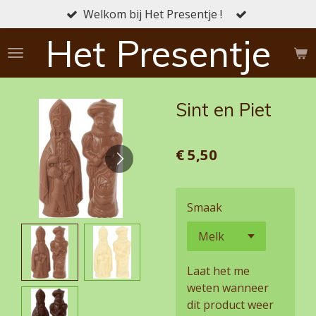
Welkom bij Het Presentje !
Ga
direct
Het Presentje
naar
de
hoofdinhoud
Sint en Piet
€ 5,50
Smaak
Laat het me
weten wanneer
dit product weer