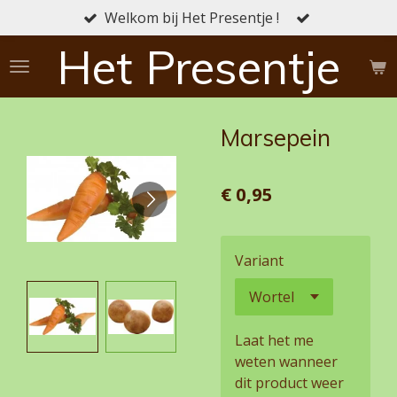
Welkom bij Het Presentje !
Ga
direct
Het Presentje
naar
de
hoofdinhoud
Marsepein
€ 0,95
Variant
Laat het me
weten wanneer
dit product weer