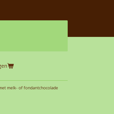
gen
met melk- of fondantchocolade