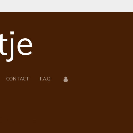
tje
CONTACT
F.A.Q.
staafje