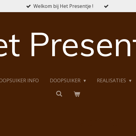
Welkom bij Het Presentje !
t Presen
OOPSUIKER INFO
DOOPSUIKER
REALISATIES
Marsepein