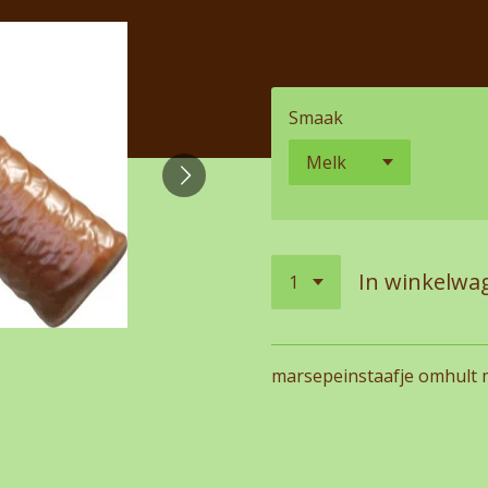
€ 1,95
Smaak
In winkelwa
marsepeinstaafje omhult 