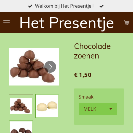
Welkom bij Het Presentje !
Ga
direct
Het Presentje
naar
de
hoofdinhoud
Chocolade
zoenen
€ 1,50
Smaak