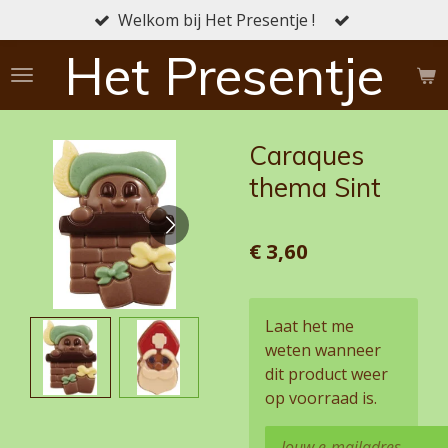
Welkom bij Het Presentje !
Ga
direct
Het Presentje
naar
de
hoofdinhoud
Caraques
thema Sint
€ 3,60
Laat het me
weten wanneer
dit product weer
op voorraad is.